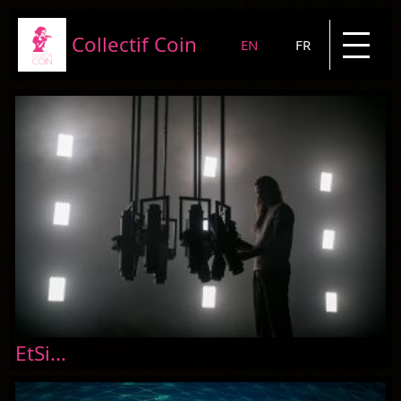
Collectif Coin
EN
FR
Presentation
Projects
News
Blog
Contact
EtSi...